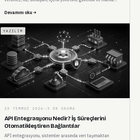
algısı birlikte değerlendirilir.
Devamını oku
YAZILIM
20 TEMMUZ 2026
3 DK OKUMA
API Entegrasyonu Nedir? İş Süreçlerini
Otomatikleştiren Bağlantılar
API entegrasyonu, sistemler arasında veri taşımaktan