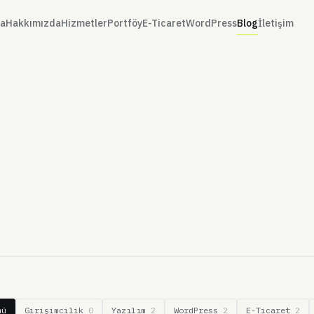
fa
Hakkımızda
Hizmetler
Portföy
E-Ticaret
WordPress
Blog
İletişim
mü
Girişimcilik
0
Yazılım
2
WordPress
2
E-Ticaret
2