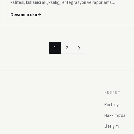
kalitesi, kullanıcı alışkanlığı, entegrasyon ve raporlama
sorularını cevaplayın.
Devamını oku
1
2
KEŞFET
Portföy
Hakkımızda
İletişim