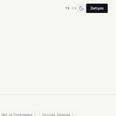
İletişim
TR
/
EN
SEO ve Performans
2
Dijital Dönüşüm
3