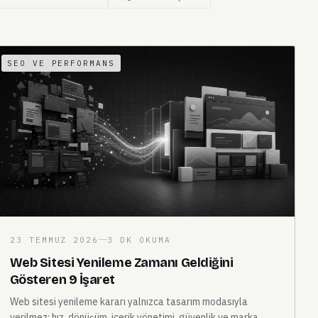
SEO VE PERFORMANS
23 TEMMUZ 2026
3 DK OKUMA
Web Sitesi Yenileme Zamanı Geldiğini
Gösteren 9 İşaret
Web sitesi yenileme kararı yalnızca tasarım modasıyla
verilmez; hız, dönüşüm, içerik yönetimi, güvenlik ve marka