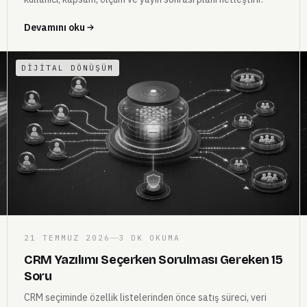
Devamını oku
DIJITAL DÖNÜŞÜM
21 TEMMUZ 2026
3 DK OKUMA
CRM Yazılımı Seçerken Sorulması Gereken 15
Soru
CRM seçiminde özellik listelerinden önce satış süreci, veri