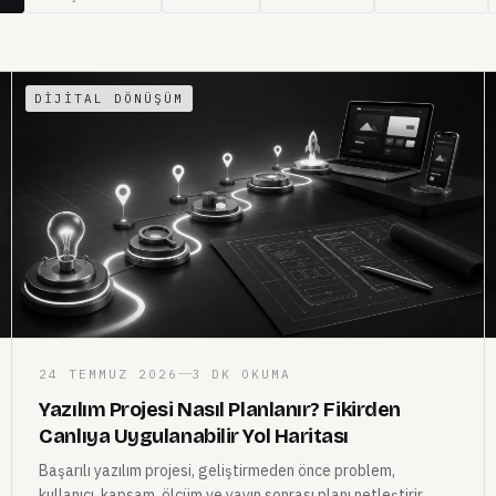
DIJITAL DÖNÜŞÜM
24 TEMMUZ 2026
3 DK OKUMA
Yazılım Projesi Nasıl Planlanır? Fikirden
Canlıya Uygulanabilir Yol Haritası
Başarılı yazılım projesi, geliştirmeden önce problem,
kullanıcı, kapsam, ölçüm ve yayın sonrası planı netleştirir.