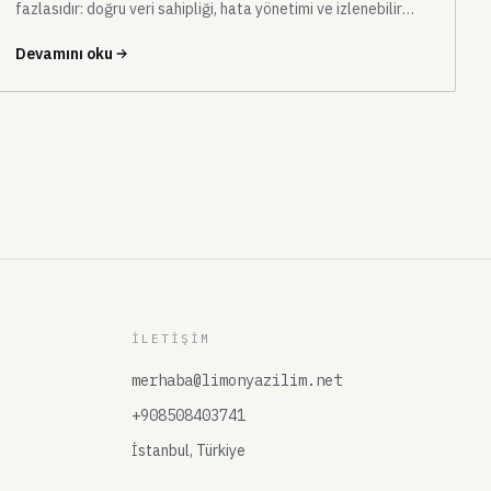
fazlasıdır: doğru veri sahipliği, hata yönetimi ve izlenebilir
operasyon tasarımıdır.
Devamını oku
İLETIŞIM
merhaba@limonyazilim.net
+908508403741
İstanbul, Türkiye