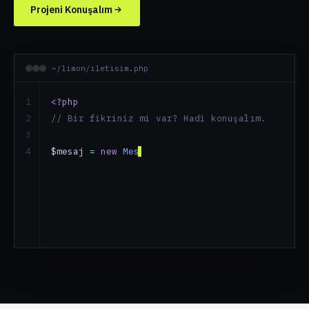
Projeni Konuşalım
~/limon/iletisim.php
1

<?php
2

// Bir fikriniz mi var? Hadi konuşalım.
3

4

$mesaj
 = 
new 
Mesaj
();
$mesaj
->
kimd