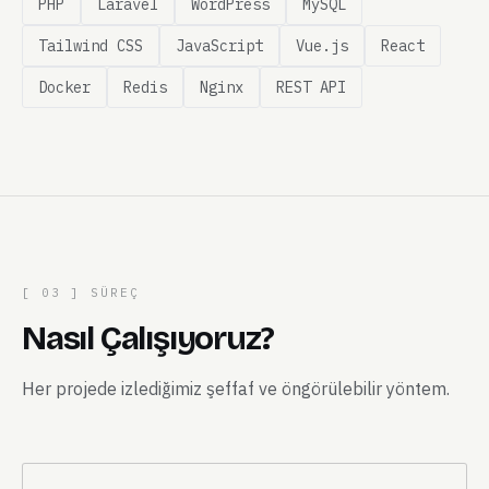
PHP
Laravel
WordPress
MySQL
Tailwind CSS
JavaScript
Vue.js
React
Docker
Redis
Nginx
REST API
[ 03 ] SÜREÇ
Nasıl Çalışıyoruz?
Her projede izlediğimiz şeffaf ve öngörülebilir yöntem.