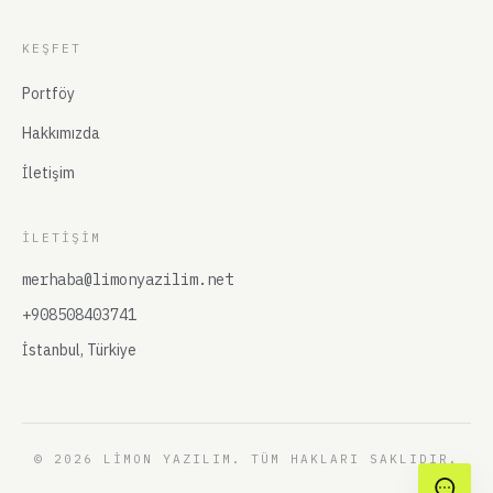
KEŞFET
Portföy
Hakkımızda
İletişim
İLETIŞIM
merhaba@limonyazilim.net
+908508403741
İstanbul, Türkiye
© 2026 LIMON YAZILIM. TÜM HAKLARI SAKLIDIR.