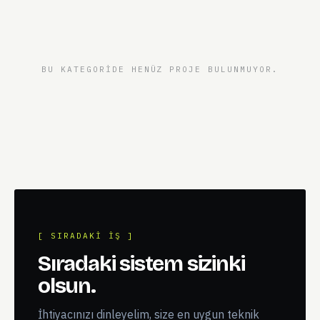
BU KATEGORIDE HENÜZ PROJE BULUNMUYOR.
[ SIRADAKI IŞ ]
Sıradaki sistem sizinki
olsun.
İhtiyacınızı dinleyelim, size en uygun teknik